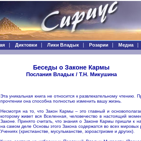
|
|
|
|
|
ая
Диктовки
Лики Владык
Розарии
Медиа
Беседы о Законе Кармы
Послания Владык / Т.Н. Микушина
Эта уникальная книга не относится к развлекательному чтению. 
прочтении она способна полностью изменить вашу жизнь.
Несмотря на то, что Закон Кармы – это главный и основополаг
которому живет вся Вселенная, человечество в настоящий моме
Законе. Принято считать, что знания о Законе Кармы пришли к на
на самом деле Основы этого Закона содержатся во всех мировых 
Учениях (христианстве, мусульманстве, зороастризме и других).