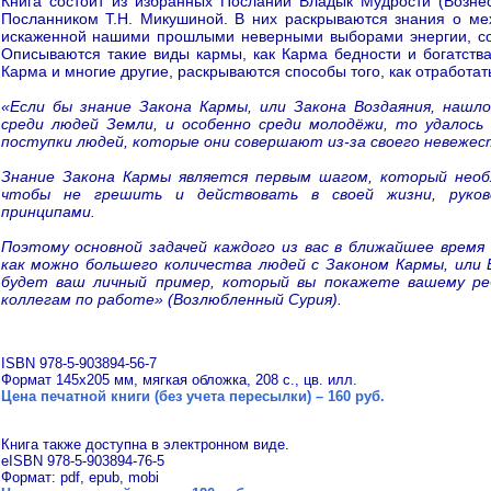
Книга состоит из избранных Посланий Владык Мудрости (Возне
Посланником Т.Н. Микушиной. В них раскрываются знания о ме
искаженной нашими прошлыми неверными выборами энергии, со
Описываются такие виды кармы, как Карма бедности и богатства
Карма и многие другие, раскрываются способы того, как отработат
«Если бы знание Закона Кармы, или Закона Воздаяния, нашл
среди людей Земли, и особенно среди молодёжи, то удалос
поступки людей, которые они совершают из-за своего невежес
Знание Закона Кармы является первым шагом, который необ
чтобы не грешить и действовать в своей жизни, руков
принципами.
Поэтому основной задачей каждого из вас в ближайшее время
как можно большего количества людей с Законом Кармы, или 
будет ваш личный пример, который вы покажете вашему реб
коллегам по работе» (Возлюбленный Сурия).
ISBN 978-5-903894-56-7
Формат 145х205 мм, мягкая обложка, 208 с., цв. илл.
Цена печатной книги (без учета пересылки) – 160 руб.
Книга также доступна в электронном виде.
eISBN 978-5-903894-76-5
Формат: pdf, epub, mobi