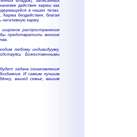
сенных Владык), записанных
ханизме действия кармы как
держащейся в наших телах.
, Карма бездействия, благая
ь негативную карму.
о широкое распространение
ь бы предотвратить многие
тва.
ходим любому индивидууму,
одствуясь Божественными
 будет задача ознакомления
Воздаяния. И самым лучшим
ёнку, вашей семье, вашим