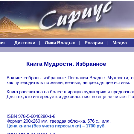
|
|
|
|
|
ая
Диктовки
Лики Владык
Розарии
Медиа
Книга Мудрости. Избранное
В книге собраны избранные Послания Владык Мудрости, о
как путеводитель по жизни, вечные, непреходящие истины.
Книга рассчитана на более широкую аудиторию и предназна
Для тех, кто интересуется духовностью, но еще не читает П
ISBN 978-5-6040280-1-8
Формат 200х260 мм, твердая обложка, 576 с., илл.
Цена книги (без учета пересылки) – 1700 руб.