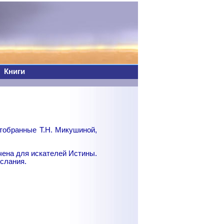
Книги
тобранные Т.Н. Микушиной,
чена для искателей Истины.
ослания.