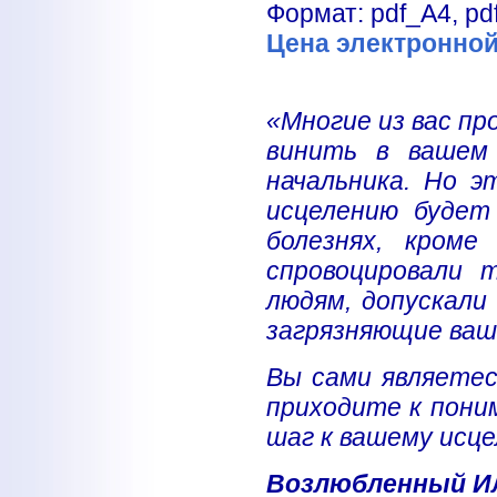
Формат: pdf_A4, pdf
Цена электронной 
«Многие из вас пр
винить в вашем 
начальника. Но э
исцелению будет
болезнях, кром
спровоцировали т
людям, допускали
загрязняющие ваш
Вы сами являетес
приходите к пони
шаг к вашему исц
Возлюбленный Илл