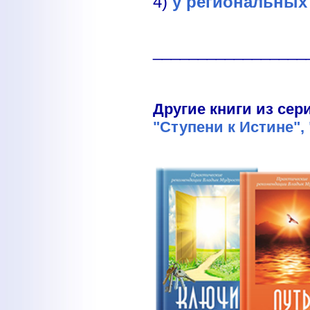
4)
у региональных
_________________
Другие книги из се
"Ступени к Истине",