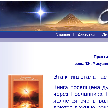
|
|
Главная
Диктовки
Ли
Практи
сост.: Т.Н. Микуши
Эта книга стала нас
Книга посвящена д
через Посланника 
является очень ва
даются важные рек